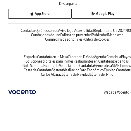
Descargar la app
App Store
Google Play
Contactar
Quiénes somos
Aviso legal
Accesibilidad
Reglamento UE 2024/10
Condiciones de uso
Política de privacidad
Publicidad
Mapa web
Compromisos editoriales
Política de cookies
Esquelas
Cantabria en la Mesa
Cantabria DModa
Agenda Cantabria
Playas
Soluciones digitales para Pymes
Restaurantes en Cantabria
De tiendas
Guía Sanitaria
Puntos de Venta
Talento Cantabria
Hemeroteca
STARTinnov
Casas de Cantabria
Sostenibles
Racing
Foro Económico
Empleo Cantabria
Carlos Alcaraz
Lotería de Navidad
Lotería del Niño
Webs de Vocento