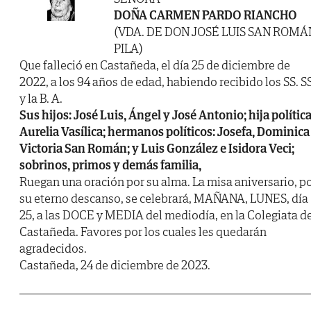
DOÑA CARMEN PARDO RIANCHO
(VDA. DE DON JOSÉ LUIS SAN ROMÁ
PILA)
Que falleció en Castañeda, el día 25 de diciembre de
2022, a los 94 años de edad, habiendo recibido los SS. SS
y la B. A.
Sus hijos: José Luis, Ángel y José Antonio; hija política
Aurelia Vasílica; hermanos políticos: Josefa, Dominica
Victoria San Román; y Luis González e Isidora Veci;
sobrinos, primos y demás familia,
Ruegan una oración por su alma. La misa aniversario, p
su eterno descanso, se celebrará, MAÑANA, LUNES, día
25, a las DOCE y MEDIA del mediodía, en la Colegiata d
Castañeda. Favores por los cuales les quedarán
agradecidos.
Castañeda, 24 de diciembre de 2023.