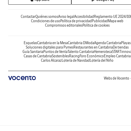
Contactar
Quiénes somos
Aviso legal
Accesibilidad
Reglamento UE 2024/10
Condiciones de uso
Política de privacidad
Publicidad
Mapa web
Compromisos editoriales
Política de cookies
Esquelas
Cantabria en la Mesa
Cantabria DModa
Agenda Cantabria
Playas
Soluciones digitales para Pymes
Restaurantes en Cantabria
De tiendas
Guía Sanitaria
Puntos de Venta
Talento Cantabria
Hemeroteca
STARTinnov
Casas de Cantabria
Sostenibles
Racing
Foro Económico
Empleo Cantabria
Carlos Alcaraz
Lotería de Navidad
Lotería del Niño
Webs de Vocento