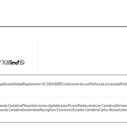
gal
Accesibilidad
Reglamento UE 2024/1083
Condiciones de uso
Política de privacidad
Publ
enda Cantabria
Playas
Soluciones digitales para Pymes
Restaurantes en Cantabria
De tien
as de Cantabria
Sostenibles
Racing
Foro Económico
Empleo Cantabria
Carlos Alcaraz
Loter