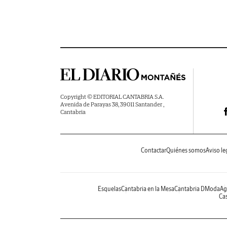
Copyright © EDITORIAL CANTABRIA S.A.
Avenida de Parayas 38, 39011 Santander ,
Cantabria
Contactar
Quiénes somos
Aviso le
Esquelas
Cantabria en la Mesa
Cantabria DModa
Ag
Cas