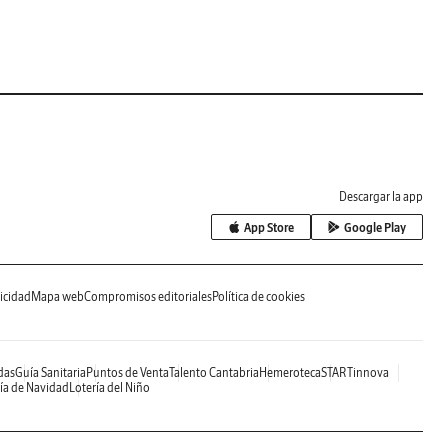
Descargar la app
App Store
Google Play
icidad
Mapa web
Compromisos editoriales
Política de cookies
das
Guía Sanitaria
Puntos de Venta
Talento Cantabria
Hemeroteca
STARTinnova
ía de Navidad
Lotería del Niño