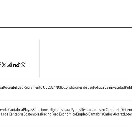
gal
Accesibilidad
Reglamento UE 2024/1083
Condiciones de uso
Política de privacidad
Publ
enda Cantabria
Playas
Soluciones digitales para Pymes
Restaurantes en Cantabria
De tien
as de Cantabria
Sostenibles
Racing
Foro Económico
Empleo Cantabria
Carlos Alcaraz
Loter