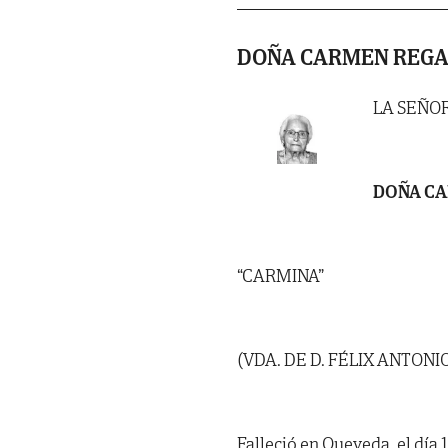
DOÑA CARMEN REGA
LA SEÑO
DOÑA CA
“CARMINA”
(VDA. DE D. FÉLIX ANTO
Falleció en Queveda, el día 