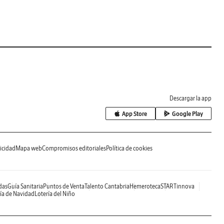
Descargar la app
App Store
Google Play
icidad
Mapa web
Compromisos editoriales
Política de cookies
das
Guía Sanitaria
Puntos de Venta
Talento Cantabria
Hemeroteca
STARTinnova
ía de Navidad
Lotería del Niño