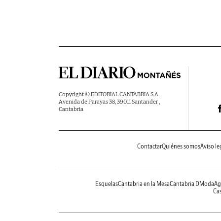
Copyright © EDITORIAL CANTABRIA S.A.
Avenida de Parayas 38, 39011 Santander ,
Cantabria
Contactar
Quiénes somos
Aviso le
Esquelas
Cantabria en la Mesa
Cantabria DModa
Ag
Cas