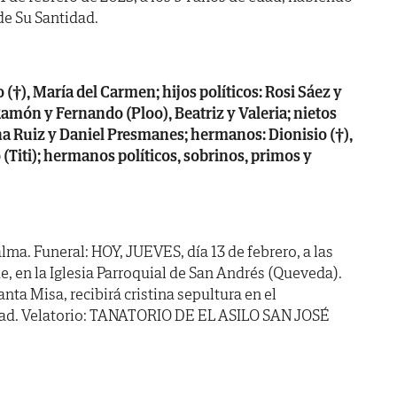
. de Su Santidad.
 (†), María del Carmen; hijos políticos: Rosi Sáez y
amón y Fernando (Ploo), Beatriz y Valeria; nietos
ana Ruiz y Daniel Presmanes; hermanos: Dionisio (†),
o (Titi); hermanos políticos, sobrinos, primos y
ma. Funeral: HOY, JUEVES, día 13 de febrero, a las
 en la Iglesia Parroquial de San Andrés (Queveda).
ta Misa, recibirá cristina sepultura en el
dad. Velatorio: TANATORIO DE EL ASILO SAN JOSÉ