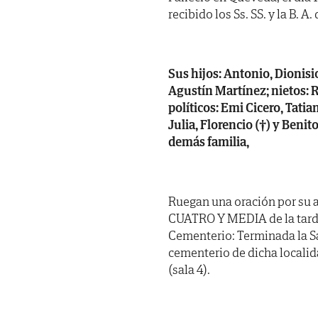
recibido los Ss. SS. y la B. A
Sus hijos: Antonio, Dionisio
Agustín Martínez; nietos: R
políticos: Emi Cicero, Tati
Julia, Florencio (†) y Benit
demás familia,
Ruegan una oración por su al
CUATRO Y MEDIA de la tarde,
Cementerio: Terminada la San
cementerio de dicha locali
(sala 4).