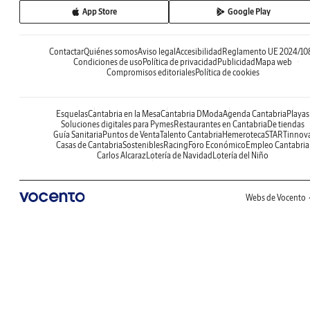
App Store
Google Play
Contactar
Quiénes somos
Aviso legal
Accesibilidad
Reglamento UE 2024/10
Condiciones de uso
Política de privacidad
Publicidad
Mapa web
Compromisos editoriales
Política de cookies
Esquelas
Cantabria en la Mesa
Cantabria DModa
Agenda Cantabria
Playas
Soluciones digitales para Pymes
Restaurantes en Cantabria
De tiendas
Guía Sanitaria
Puntos de Venta
Talento Cantabria
Hemeroteca
STARTinnov
Casas de Cantabria
Sostenibles
Racing
Foro Económico
Empleo Cantabria
Carlos Alcaraz
Lotería de Navidad
Lotería del Niño
Webs de Vocento