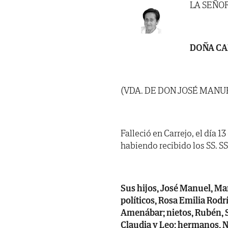
LA SEÑO
DOÑA CA
(VDA. DE DON JOSÉ MANU
Falleció en Carrejo, el día 1
habiendo recibido los SS. SS. 
Sus hijos, José Manuel, Ma
políticos, Rosa Emilia Rodr
Amenábar; nietos, Rubén, S
Claudia y Leo; hermanos, Nie