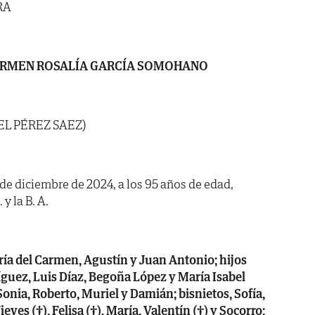
RA
RMEN ROSALÍA GARCÍA SOMOHANO
EL PÉREZ SAEZ)
3 de diciembre de 2024, a los 95 años de edad,
y la B. A.
ría del Carmen, Agustín y Juan Antonio; hijos
íguez, Luis Díaz, Begoña López y María Isabel
onia, Roberto, Muriel y Damián; bisnietos, Sofía,
ves (†), Felisa (†), María, Valentín (†) y Socorro;