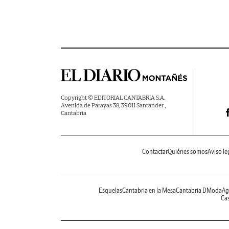
Copyright © EDITORIAL CANTABRIA S.A.
Avenida de Parayas 38, 39011 Santander ,
Cantabria
Contactar
Quiénes somos
Aviso le
Esquelas
Cantabria en la Mesa
Cantabria DModa
Ag
Cas