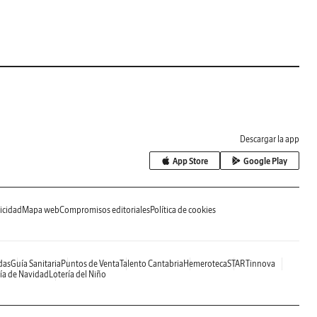
Descargar la app
App Store
Google Play
icidad
Mapa web
Compromisos editoriales
Política de cookies
das
Guía Sanitaria
Puntos de Venta
Talento Cantabria
Hemeroteca
STARTinnova
ía de Navidad
Lotería del Niño