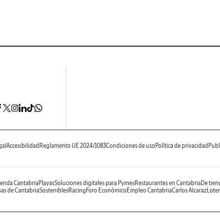
gal
Accesibilidad
Reglamento UE 2024/1083
Condiciones de uso
Política de privacidad
Publ
enda Cantabria
Playas
Soluciones digitales para Pymes
Restaurantes en Cantabria
De tien
as de Cantabria
Sostenibles
Racing
Foro Económico
Empleo Cantabria
Carlos Alcaraz
Loter