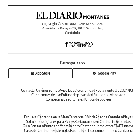
Copyright © EDITORIAL CANTABRIA S.A.
Avenida de Parayas 38, 39011 Santander ,
Cantabria
Descargar la app
App Store
Google Play
Contactar
Quiénes somos
Aviso legal
Accesibilidad
Reglamento UE 2024/10
Condiciones de uso
Política de privacidad
Publicidad
Mapa web
Compromisos editoriales
Política de cookies
Esquelas
Cantabria en la Mesa
Cantabria DModa
Agenda Cantabria
Playas
Soluciones digitales para Pymes
Restaurantes en Cantabria
De tiendas
Guía Sanitaria
Puntos de Venta
Talento Cantabria
Hemeroteca
STARTinnov
Casas de Cantabria
Sostenibles
Racing
Foro Económico
Empleo Cantabria