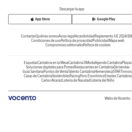
Descargar la app
App Store
Google Play
Contactar
Quiénes somos
Aviso legal
Accesibilidad
Reglamento UE 2024/10
Condiciones de uso
Política de privacidad
Publicidad
Mapa web
Compromisos editoriales
Política de cookies
Esquelas
Cantabria en la Mesa
Cantabria DModa
Agenda Cantabria
Playas
Soluciones digitales para Pymes
Restaurantes en Cantabria
De tiendas
Guía Sanitaria
Puntos de Venta
Talento Cantabria
Hemeroteca
STARTinnov
Casas de Cantabria
Sostenibles
Racing
Foro Económico
Empleo Cantabria
Carlos Alcaraz
Lotería de Navidad
Lotería del Niño
Webs de Vocento