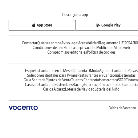
Descargar la app
App Store
Google Play
Contactar
Quiénes somos
Aviso legal
Accesibilidad
Reglamento UE 2024/10
Condiciones de uso
Política de privacidad
Publicidad
Mapa web
Compromisos editoriales
Política de cookies
Esquelas
Cantabria en la Mesa
Cantabria DModa
Agenda Cantabria
Playas
Soluciones digitales para Pymes
Restaurantes en Cantabria
De tiendas
Guía Sanitaria
Puntos de Venta
Talento Cantabria
Hemeroteca
STARTinnov
Casas de Cantabria
Sostenibles
Racing
Foro Económico
Empleo Cantabria
Carlos Alcaraz
Lotería de Navidad
Lotería del Niño
Webs de Vocento