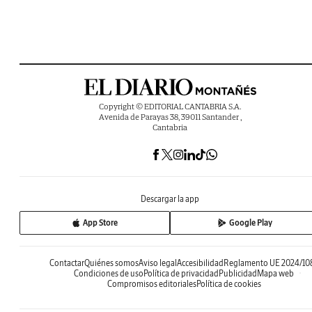
Copyright © EDITORIAL CANTABRIA S.A.
Avenida de Parayas 38, 39011 Santander ,
Cantabria
Descargar la app
App Store
Google Play
Contactar
Quiénes somos
Aviso legal
Accesibilidad
Reglamento UE 2024/10
Condiciones de uso
Política de privacidad
Publicidad
Mapa web
Compromisos editoriales
Política de cookies