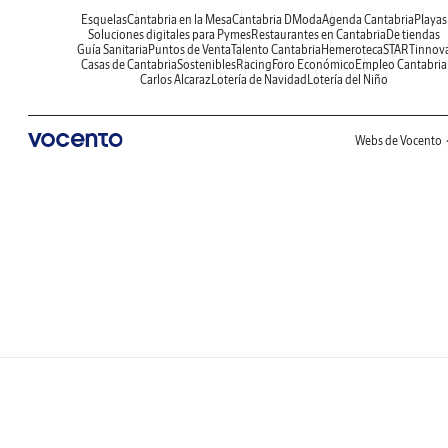
Esquelas
Cantabria en la Mesa
Cantabria DModa
Agenda Cantabria
Playas
Soluciones digitales para Pymes
Restaurantes en Cantabria
De tiendas
Guía Sanitaria
Puntos de Venta
Talento Cantabria
Hemeroteca
STARTinnov
Casas de Cantabria
Sostenibles
Racing
Foro Económico
Empleo Cantabria
Carlos Alcaraz
Lotería de Navidad
Lotería del Niño
Webs de Vocento