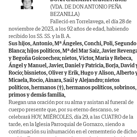
(VDA. DE DON ANTONIO PEÑA
BEZANILLA)
Falleció en Torrelavega, el día 28 de
noviembre de 2023, a los 92 años de edad, habiendo
recibido los SS. SS. y la B. A.
Sus hijos, Antonio, Mª Ángeles, Conchi, Poli, Segundo
Blanca; hijos políticos, Mª del Mar Saiz, Javier Reveng
y Begoña Goicoechea; nietos, Víctor, María y Rebeca,
Ángel y Manuel, Javier, Daniel y Patricia, Borja, David 
Rocío; bisnietos, Oliver y Erik, Hugo y Alison, Alberto 
Micaela, Rocío, Ainara, Saúl y Alejandro; nietos
políticos, hermanos (†), hermanos políticos, sobrinos,
primos y demás familia,
Ruegan una oración por su alma y asistan al funeral de
cuerpo presente que, por su eterno descanso, se
celebrará HOY, MIÉRCOLES, día 29, a las CUATRO de la
tarde, en la Iglesia Parroquial de Gornazo, siendo a
continuación su inhumación en el cememterio de dicho