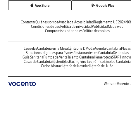
App Store
Google Play
Contactar
Quiénes somos
Aviso legal
Accesibilidad
Reglamento UE 2024/10
Condiciones de uso
Política de privacidad
Publicidad
Mapa web
Compromisos editoriales
Política de cookies
Esquelas
Cantabria en la Mesa
Cantabria DModa
Agenda Cantabria
Playas
Soluciones digitales para Pymes
Restaurantes en Cantabria
De tiendas
Guía Sanitaria
Puntos de Venta
Talento Cantabria
Hemeroteca
STARTinnov
Casas de Cantabria
Sostenibles
Racing
Foro Económico
Empleo Cantabria
Carlos Alcaraz
Lotería de Navidad
Lotería del Niño
Webs de Vocento