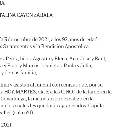
RA
TALINA CAYÓN ZABALA
ía 3 de octubre de 2021, a los 92 años de edad,
os Sacramentos y la Bendición Apostólica.
 Pérez; hijos: Agustín y Elena; Ana, Jose y Raúl;
ia y Fran; y Marcos; bisnietas: Paula y Julia;
 y demás familia,
ma y asistan al funeral con cenizas que, por su
á HOY, MARTES, día 5, a las CINCO de la tarde, en la
o Covadonga, la incineración se realizó en la
por los cuales les quedarán agradecidos. Capilla
alles (sala nº1).
 2021.