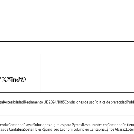
gal
Accesibilidad
Reglamento UE 2024/1083
Condiciones de uso
Política de privacidad
Publ
enda Cantabria
Playas
Soluciones digitales para Pymes
Restaurantes en Cantabria
De tien
as de Cantabria
Sostenibles
Racing
Foro Económico
Empleo Cantabria
Carlos Alcaraz
Loter