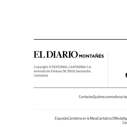
Copyright © EDITORIAL CANTABRIA S.A.
Avenida de Parayas 38, 39011 Santander ,
Cantabria
Contactar
Quiénes somos
Aviso le
Esquelas
Cantabria en la Mesa
Cantabria DModa
Ag
Cas