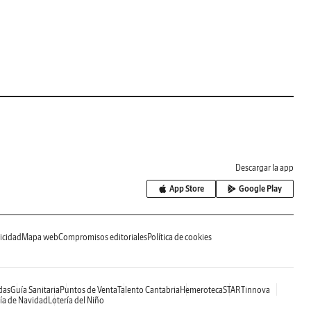
Descargar la app
App Store
Google Play
icidad
Mapa web
Compromisos editoriales
Política de cookies
das
Guía Sanitaria
Puntos de Venta
Talento Cantabria
Hemeroteca
STARTinnova
ía de Navidad
Lotería del Niño