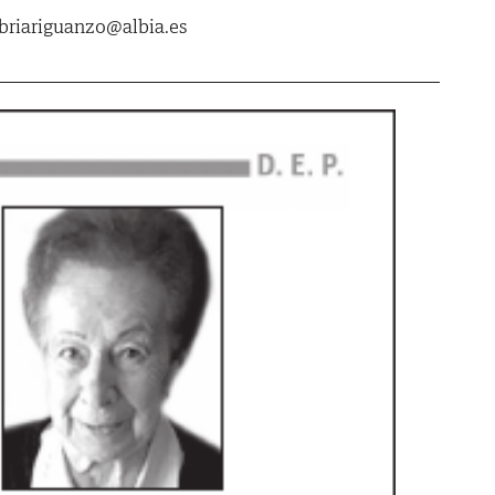
abriariguanzo@albia.es