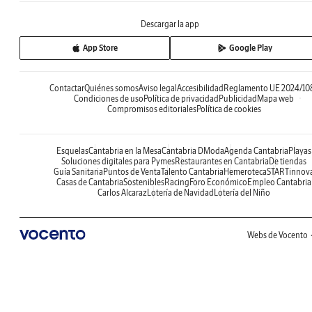
Descargar la app
App Store
Google Play
Contactar
Quiénes somos
Aviso legal
Accesibilidad
Reglamento UE 2024/10
Condiciones de uso
Política de privacidad
Publicidad
Mapa web
Compromisos editoriales
Política de cookies
Esquelas
Cantabria en la Mesa
Cantabria DModa
Agenda Cantabria
Playas
Soluciones digitales para Pymes
Restaurantes en Cantabria
De tiendas
Guía Sanitaria
Puntos de Venta
Talento Cantabria
Hemeroteca
STARTinnov
Casas de Cantabria
Sostenibles
Racing
Foro Económico
Empleo Cantabria
Carlos Alcaraz
Lotería de Navidad
Lotería del Niño
Webs de Vocento