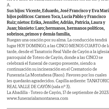
A.
Sus hijos: Vicente, Eduardo, José Francisco y Eva Marí
hijos políticos: Carmen Toca, Lucía Pablo y Francisco
Ruiz; nietos: Erika, Jennifer, Adrián, Patricia, Laura y
Juan; bisnieto: Laro; hermanos, hermanos políticos,
sobrinos, primos y demás familia,
Ruegan una oración por su alma. La conducción tendrá
lugar HOY DOMINGO, a las CINCO MENOS CUARTO de l
tarde, desde el Tanatorio Real Valle de Cayón a la iglesi
parroquial de Totero de Cayón, donde a las CINCO se
celebrará el funeral de cuerpo presente, siendo a
continuación su incineración en el Crematorio de
Funeraria La Montañesa (Raos). Favores por los cuales
les quedarán agradecidos. Capilla ardiente: TANATORI
REAL VALLE DE CAYÓN (sala nº 3).
La Abadilla - Totero de Cayón, 17 de septiembre de 2023
www.funerarialamontanesa.com