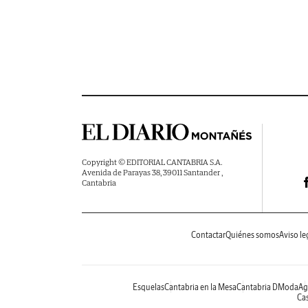
Copyright © EDITORIAL CANTABRIA S.A.
Avenida de Parayas 38, 39011 Santander ,
Cantabria
Contactar
Quiénes somos
Aviso le
Esquelas
Cantabria en la Mesa
Cantabria DModa
Ag
Cas