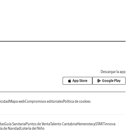
Descargar la app
App Store
Google Play
icidad
Mapa web
Compromisos editoriales
Política de cookies
das
Guía Sanitaria
Puntos de Venta
Talento Cantabria
Hemeroteca
STARTinnova
ía de Navidad
Lotería del Niño