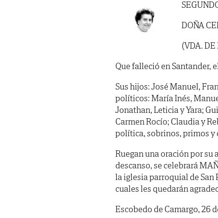
SEGUNDO
DOÑA CE
(VDA. DE
Que falleció en Santander, el
Sus hijos: José Manuel, Fran
políticos: María Inés, Manue
Jonathan, Leticia y Yara; G
Carmen Rocío; Claudia y Reb
política, sobrinos, primos y
Ruegan una oración por su al
descanso, se celebrará MAÑ
la iglesia parroquial de Sa
cuales les quedarán agradec
Escobedo de Camargo, 26 de