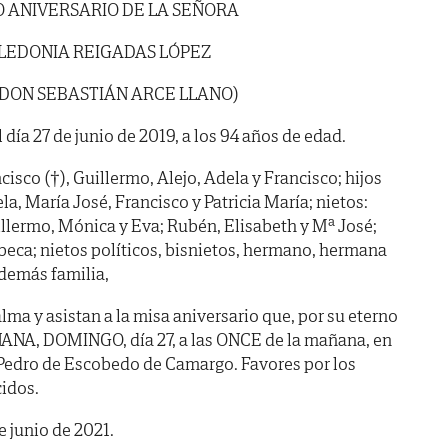
 ANIVERSARIO DE LA SEÑORA
LEDONIA REIGADAS LÓPEZ
 DON SEBASTIÁN ARCE LLANO)
 día 27 de junio de 2019, a los 94 años de edad.
cisco (†), Guillermo, Alejo, Adela y Francisco; hijos
la, María José, Francisco y Patricia María; nietos:
uillermo, Mónica y Eva; Rubén, Elisabeth y Mª José;
eca; nietos políticos, bisnietos, hermano, hermana
 demás familia,
ma y asistan a la misa aniversario que, por su eterno
ANA, DOMINGO, día 27, a las ONCE de la mañana, en
n Pedro de Escobedo de Camargo. Favores por los
idos.
 junio de 2021.