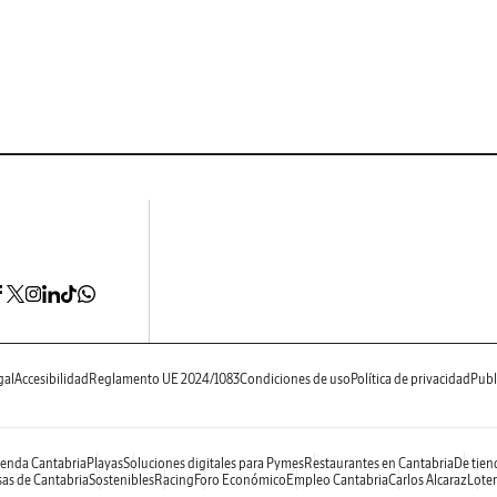
gal
Accesibilidad
Reglamento UE 2024/1083
Condiciones de uso
Política de privacidad
Publ
enda Cantabria
Playas
Soluciones digitales para Pymes
Restaurantes en Cantabria
De tien
as de Cantabria
Sostenibles
Racing
Foro Económico
Empleo Cantabria
Carlos Alcaraz
Loter