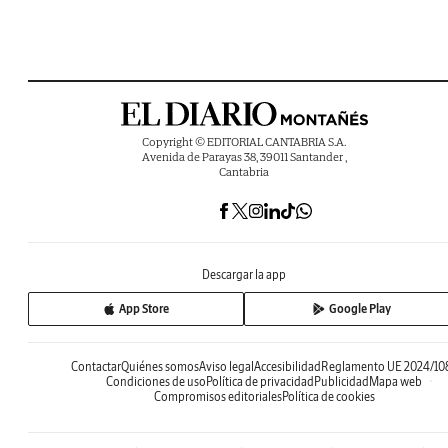
Copyright © EDITORIAL CANTABRIA S.A.
Avenida de Parayas 38, 39011 Santander ,
Cantabria
Descargar la app
App Store
Google Play
Contactar
Quiénes somos
Aviso legal
Accesibilidad
Reglamento UE 2024/10
Condiciones de uso
Política de privacidad
Publicidad
Mapa web
Compromisos editoriales
Política de cookies