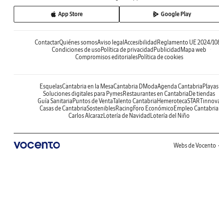
App Store
Google Play
Contactar
Quiénes somos
Aviso legal
Accesibilidad
Reglamento UE 2024/10
Condiciones de uso
Política de privacidad
Publicidad
Mapa web
Compromisos editoriales
Política de cookies
Esquelas
Cantabria en la Mesa
Cantabria DModa
Agenda Cantabria
Playas
Soluciones digitales para Pymes
Restaurantes en Cantabria
De tiendas
Guía Sanitaria
Puntos de Venta
Talento Cantabria
Hemeroteca
STARTinnov
Casas de Cantabria
Sostenibles
Racing
Foro Económico
Empleo Cantabria
Carlos Alcaraz
Lotería de Navidad
Lotería del Niño
Webs de Vocento