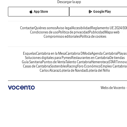
Descargar la app
App Store
Google Play
Contactar
Quiénes somos
Aviso legal
Accesibilidad
Reglamento UE 2024/10
Condiciones de uso
Política de privacidad
Publicidad
Mapa web
Compromisos editoriales
Política de cookies
Esquelas
Cantabria en la Mesa
Cantabria DModa
Agenda Cantabria
Playas
Soluciones digitales para Pymes
Restaurantes en Cantabria
De tiendas
Guía Sanitaria
Puntos de Venta
Talento Cantabria
Hemeroteca
STARTinnov
Casas de Cantabria
Sostenibles
Racing
Foro Económico
Empleo Cantabria
Carlos Alcaraz
Lotería de Navidad
Lotería del Niño
Webs de Vocento