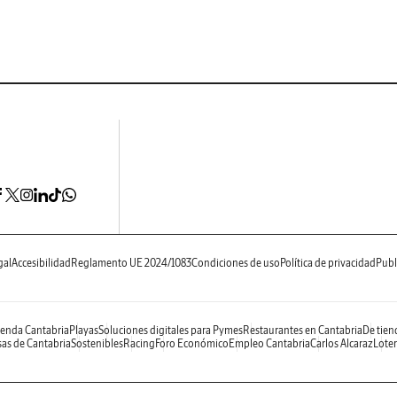
gal
Accesibilidad
Reglamento UE 2024/1083
Condiciones de uso
Política de privacidad
Publ
enda Cantabria
Playas
Soluciones digitales para Pymes
Restaurantes en Cantabria
De tien
as de Cantabria
Sostenibles
Racing
Foro Económico
Empleo Cantabria
Carlos Alcaraz
Loter