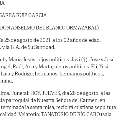
RA
SÁREA RUIZ GARCÍA
E DON ANSELMO DEL BLANCO ORMAZÁBAL)
día 25 de agosto de 2021, a los 92 años de edad,
 y la B. A. de Su Santidad.
el y María Jesús; hijos políticos: Javi (†), José y José
ngel, Raúl, Ana y Marta; nietos políticos: Eli, Yesi,
i, Laia y Rodrigo; hermanos, hermanos políticos,
milia,
lma. Funeral: HOY, JUEVES, día 26 de agosto, a las
esia parroquial de Nuestra Señora del Carmen, en
erminada la santa misa, recibirá cristiana sepultura
localidad. Velatorio: TANATORIO DE RÍO CABO (sala