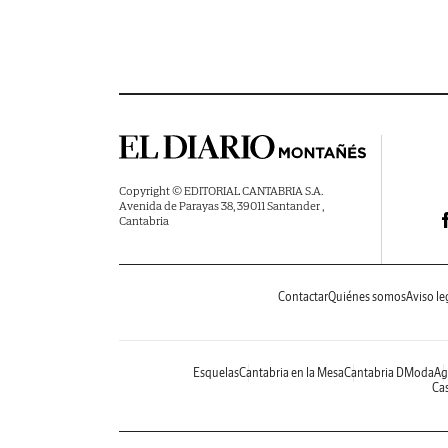
Copyright © EDITORIAL CANTABRIA S.A.
Avenida de Parayas 38, 39011 Santander ,
Cantabria
Contactar
Quiénes somos
Aviso le
Esquelas
Cantabria en la Mesa
Cantabria DModa
Ag
Cas