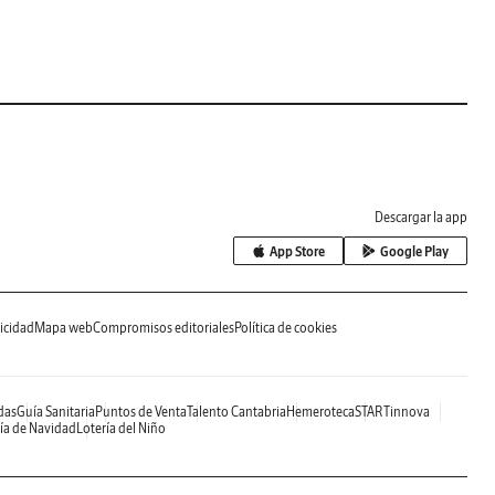
Descargar la app
App Store
Google Play
icidad
Mapa web
Compromisos editoriales
Política de cookies
das
Guía Sanitaria
Puntos de Venta
Talento Cantabria
Hemeroteca
STARTinnova
ía de Navidad
Lotería del Niño