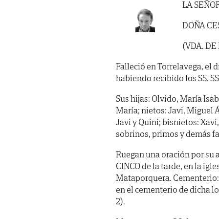
LA SEÑO
DOÑA CE
(VDA. D
Falleció en Torrelavega, el 
habiendo recibido los SS. SS.
Sus hijas: Olvido, María Isab
María; nietos: Javi, Miguel Á
Javi y Quini; bisnietos: Xav
sobrinos, primos y demás fa
Ruegan una oración por su a
CINCO de la tarde, en la igl
Mataporquera. Cementerio: t
en el cementerio de dicha 
2).