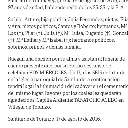
Falleció en Torrelavega, el día 16 de agosto de 2016, a lo
93 años de edad, habiendo recibido los SS. SS. y la B. A.
Su hijo, Arturo; hija política, Julia Fernández; nietas, Eli
y Ana; nietos políticos, Santos y Roberto; hermanos, Mª
Luz (†), Pilar (†), Julia (†), Mª Luisa, Eugenio (†), Gonza
(†), Mª Esther y Mª Isabel (†); hermanos políticos,
sobrinos, primos y demás familia,
Ruegan una oración por su alma y asistan al funeral de
cuerpo presente que, por su eterno descanso, se
celebrará HOY MIÉRCOLES, día 17, a las SEIS de la tarde,
en la iglesia parroquial de Santiurde; a continuación
tendrá lugar la inhumación del cadáver en el cementeri
del mismo lugar. Favores por los cuales les quedarán
agradecidos. Capilla Ardiente: TANATORIO ACEBO en
Villegar de Toranzo.
Santiurde de Toranzo, 17 de agosto de 2016.