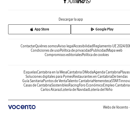
Descargar la app
App Store
Google Play
Contactar
Quiénes somos
Aviso legal
Accesibilidad
Reglamento UE 2024/10
Condiciones de uso
Política de privacidad
Publicidad
Mapa web
Compromisos editoriales
Política de cookies
Esquelas
Cantabria en la Mesa
Cantabria DModa
Agenda Cantabria
Playas
Soluciones digitales para Pymes
Restaurantes en Cantabria
De tiendas
Guía Sanitaria
Puntos de Venta
Talento Cantabria
Hemeroteca
STARTinnov
Casas de Cantabria
Sostenibles
Racing
Foro Económico
Empleo Cantabria
Carlos Alcaraz
Lotería de Navidad
Lotería del Niño
Webs de Vocento