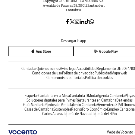
Copyright © EDITORIAL CANTABRIA S.A.
Avenida de Parayas 38, 39011 Santander ,
Cantabria
Descargar la app
App Store
Google Play
Contactar
Quiénes somos
Aviso legal
Accesibilidad
Reglamento UE 2024/10
Condiciones de uso
Política de privacidad
Publicidad
Mapa web
Compromisos editoriales
Política de cookies
Esquelas
Cantabria en la Mesa
Cantabria DModa
Agenda Cantabria
Playas
Soluciones digitales para Pymes
Restaurantes en Cantabria
De tiendas
Guía Sanitaria
Puntos de Venta
Talento Cantabria
Hemeroteca
STARTinnov
Casas de Cantabria
Sostenibles
Racing
Foro Económico
Empleo Cantabria
Carlos Alcaraz
Lotería de Navidad
Lotería del Niño
Webs de Vocento