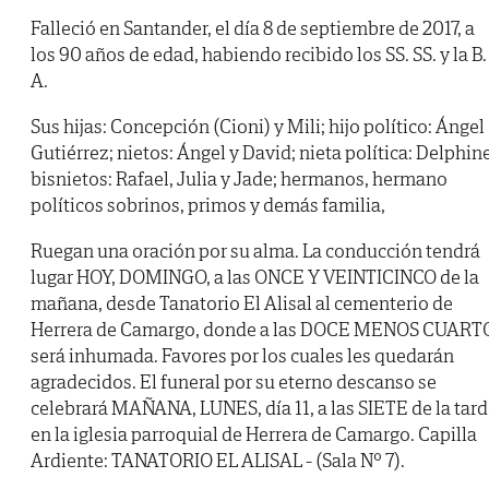
Falleció en Santander, el día 8 de septiembre de 2017, a
los 90 años de edad, habiendo recibido los SS. SS. y la B.
A.
Sus hijas: Concepción (Cioni) y Mili; hijo político: Ángel
Gutiérrez; nietos: Ángel y David; nieta política: Delphine
bisnietos: Rafael, Julia y Jade; hermanos, hermano
políticos sobrinos, primos y demás familia,
Ruegan una oración por su alma. La conducción tendrá
lugar HOY, DOMINGO, a las ONCE Y VEINTICINCO de la
mañana, desde Tanatorio El Alisal al cementerio de
Herrera de Camargo, donde a las DOCE MENOS CUART
será inhumada. Favores por los cuales les quedarán
agradecidos. El funeral por su eterno descanso se
celebrará MAÑANA, LUNES, día 11, a las SIETE de la tard
en la iglesia parroquial de Herrera de Camargo. Capilla
Ardiente: TANATORIO EL ALISAL - (Sala Nº 7).