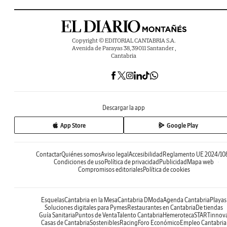
Copyright © EDITORIAL CANTABRIA S.A.
Avenida de Parayas 38, 39011 Santander ,
Cantabria
Descargar la app
App Store
Google Play
Contactar
Quiénes somos
Aviso legal
Accesibilidad
Reglamento UE 2024/10
Condiciones de uso
Política de privacidad
Publicidad
Mapa web
Compromisos editoriales
Política de cookies
Esquelas
Cantabria en la Mesa
Cantabria DModa
Agenda Cantabria
Playas
Soluciones digitales para Pymes
Restaurantes en Cantabria
De tiendas
Guía Sanitaria
Puntos de Venta
Talento Cantabria
Hemeroteca
STARTinnov
Casas de Cantabria
Sostenibles
Racing
Foro Económico
Empleo Cantabria