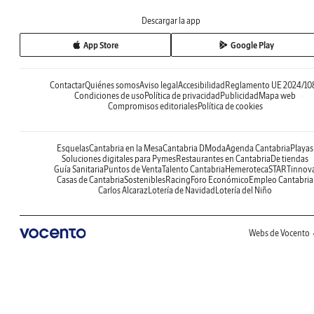
Descargar la app
App Store
Google Play
Contactar
Quiénes somos
Aviso legal
Accesibilidad
Reglamento UE 2024/10
Condiciones de uso
Política de privacidad
Publicidad
Mapa web
Compromisos editoriales
Política de cookies
Esquelas
Cantabria en la Mesa
Cantabria DModa
Agenda Cantabria
Playas
Soluciones digitales para Pymes
Restaurantes en Cantabria
De tiendas
Guía Sanitaria
Puntos de Venta
Talento Cantabria
Hemeroteca
STARTinnov
Casas de Cantabria
Sostenibles
Racing
Foro Económico
Empleo Cantabria
Carlos Alcaraz
Lotería de Navidad
Lotería del Niño
Webs de Vocento