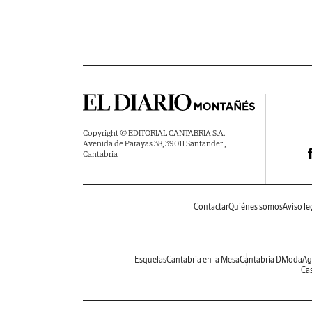
Copyright © EDITORIAL CANTABRIA S.A.
Avenida de Parayas 38, 39011 Santander ,
Cantabria
Contactar
Quiénes somos
Aviso le
Esquelas
Cantabria en la Mesa
Cantabria DModa
Ag
Cas