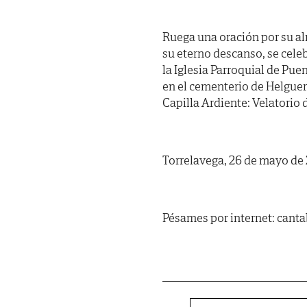
Ruega una oración por su al
su eterno descanso, se cele
la Iglesia Parroquial de Pu
en el cementerio de Helguer
Capilla Ardiente: Velatorio d
Torrelavega, 26 de mayo de
Pésames por internet: cant