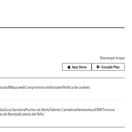
Descargar la app
App Store
Google Play
icidad
Mapa web
Compromisos editoriales
Política de cookies
das
Guía Sanitaria
Puntos de Venta
Talento Cantabria
Hemeroteca
STARTinnova
ía de Navidad
Lotería del Niño