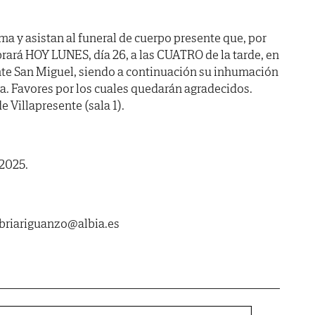
ma y asistan al funeral de cuerpo presente que, por
brará HOY LUNES, día 26, a las CUATRO de la tarde, en
ente San Miguel, siendo a continuación su inhumación
a. Favores por los cuales quedarán agradecidos.
e Villapresente (sala 1).
 2025.
abriariguanzo@albia.es