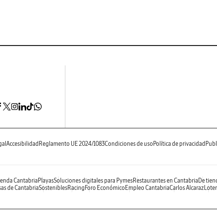
gal
Accesibilidad
Reglamento UE 2024/1083
Condiciones de uso
Política de privacidad
Publ
enda Cantabria
Playas
Soluciones digitales para Pymes
Restaurantes en Cantabria
De tien
as de Cantabria
Sostenibles
Racing
Foro Económico
Empleo Cantabria
Carlos Alcaraz
Loter