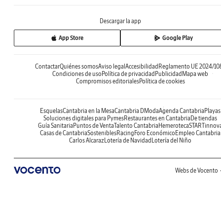
Descargar la app
App Store
Google Play
Contactar
Quiénes somos
Aviso legal
Accesibilidad
Reglamento UE 2024/10
Condiciones de uso
Política de privacidad
Publicidad
Mapa web
Compromisos editoriales
Política de cookies
Esquelas
Cantabria en la Mesa
Cantabria DModa
Agenda Cantabria
Playas
Soluciones digitales para Pymes
Restaurantes en Cantabria
De tiendas
Guía Sanitaria
Puntos de Venta
Talento Cantabria
Hemeroteca
STARTinnov
Casas de Cantabria
Sostenibles
Racing
Foro Económico
Empleo Cantabria
Carlos Alcaraz
Lotería de Navidad
Lotería del Niño
Webs de Vocento