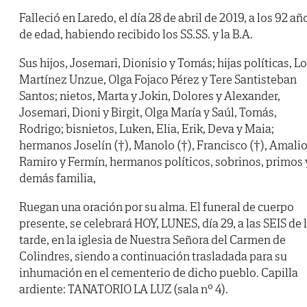
Falleció en Laredo, el día 28 de abril de 2019, a los 92 añ
de edad, habiendo recibido los SS.SS. y la B.A.
Sus hijos, Josemari, Dionisio y Tomás; hijas políticas, Lo
Martínez Unzue, Olga Fojaco Pérez y Tere Santisteban
Santos; nietos, Marta y Jokin, Dolores y Alexander,
Josemari, Dioni y Birgit, Olga María y Saúl, Tomás,
Rodrigo; bisnietos, Luken, Elia, Erik, Deva y Maia;
hermanos Joselín (†), Manolo (†), Francisco (†), Amalio
Ramiro y Fermín, hermanos políticos, sobrinos, primos 
demás familia,
Ruegan una oración por su alma. El funeral de cuerpo
presente, se celebrará HOY, LUNES, día 29, a las SEIS de 
tarde, en la iglesia de Nuestra Señora del Carmen de
Colindres, siendo a continuación trasladada para su
inhumación en el cementerio de dicho pueblo. Capilla
ardiente: TANATORIO LA LUZ (sala nº 4).