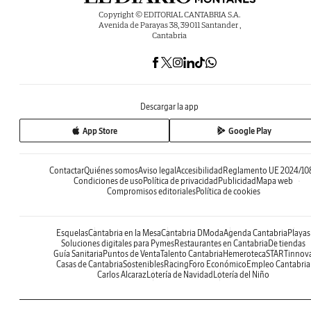
Copyright © EDITORIAL CANTABRIA S.A.
Avenida de Parayas 38, 39011 Santander ,
Cantabria
Descargar la app
App Store
Google Play
Contactar
Quiénes somos
Aviso legal
Accesibilidad
Reglamento UE 2024/10
Condiciones de uso
Política de privacidad
Publicidad
Mapa web
Compromisos editoriales
Política de cookies
Esquelas
Cantabria en la Mesa
Cantabria DModa
Agenda Cantabria
Playas
Soluciones digitales para Pymes
Restaurantes en Cantabria
De tiendas
Guía Sanitaria
Puntos de Venta
Talento Cantabria
Hemeroteca
STARTinnov
Casas de Cantabria
Sostenibles
Racing
Foro Económico
Empleo Cantabria
Carlos Alcaraz
Lotería de Navidad
Lotería del Niño