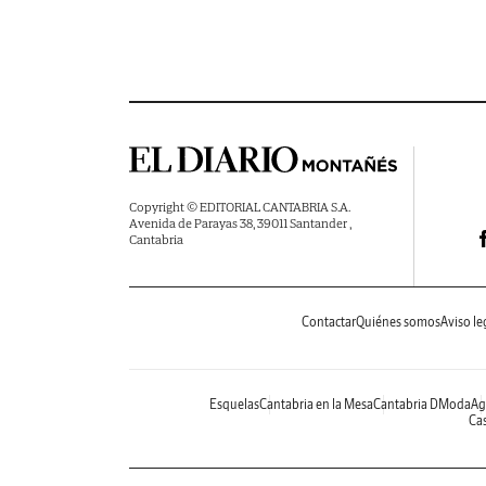
Copyright © EDITORIAL CANTABRIA S.A.
Avenida de Parayas 38, 39011 Santander ,
Cantabria
Contactar
Quiénes somos
Aviso le
Esquelas
Cantabria en la Mesa
Cantabria DModa
Ag
Cas