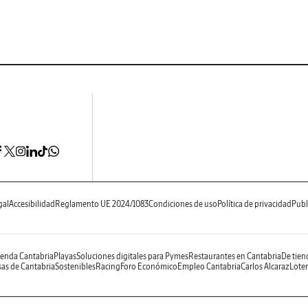
gal
Accesibilidad
Reglamento UE 2024/1083
Condiciones de uso
Política de privacidad
Publ
enda Cantabria
Playas
Soluciones digitales para Pymes
Restaurantes en Cantabria
De tien
as de Cantabria
Sostenibles
Racing
Foro Económico
Empleo Cantabria
Carlos Alcaraz
Loter