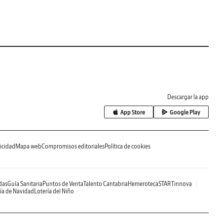
Descargar la app
App Store
Google Play
icidad
Mapa web
Compromisos editoriales
Política de cookies
das
Guía Sanitaria
Puntos de Venta
Talento Cantabria
Hemeroteca
STARTinnova
ía de Navidad
Lotería del Niño