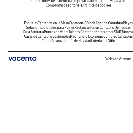
Condiciones de uso
Política de privacidad
Publicidad
Mapa web
Compromisos editoriales
Política de cookies
Esquelas
Cantabria en la Mesa
Cantabria DModa
Agenda Cantabria
Playas
Soluciones digitales para Pymes
Restaurantes en Cantabria
De tiendas
Guía Sanitaria
Puntos de Venta
Talento Cantabria
Hemeroteca
STARTinnov
Casas de Cantabria
Sostenibles
Racing
Foro Económico
Empleo Cantabria
Carlos Alcaraz
Lotería de Navidad
Lotería del Niño
Webs de Vocento