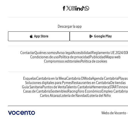
Descargar la app
App Store
Google Play
Contactar
Quiénes somos
Aviso legal
Accesibilidad
Reglamento UE 2024/10
Condiciones de uso
Política de privacidad
Publicidad
Mapa web
Compromisos editoriales
Política de cookies
Esquelas
Cantabria en la Mesa
Cantabria DModa
Agenda Cantabria
Playas
Soluciones digitales para Pymes
Restaurantes en Cantabria
De tiendas
Guía Sanitaria
Puntos de Venta
Talento Cantabria
Hemeroteca
STARTinnov
Casas de Cantabria
Sostenibles
Racing
Foro Económico
Empleo Cantabria
Carlos Alcaraz
Lotería de Navidad
Lotería del Niño
Webs de Vocento