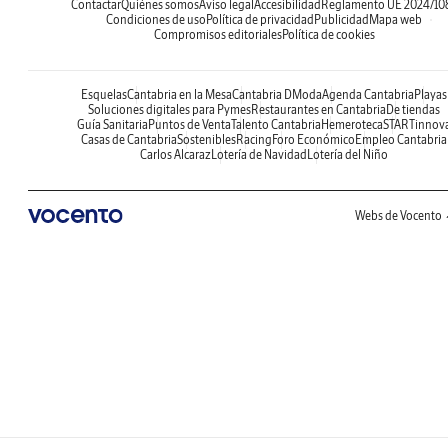
Contactar
Quiénes somos
Aviso legal
Accesibilidad
Reglamento UE 2024/10
Condiciones de uso
Política de privacidad
Publicidad
Mapa web
Compromisos editoriales
Política de cookies
Esquelas
Cantabria en la Mesa
Cantabria DModa
Agenda Cantabria
Playas
Soluciones digitales para Pymes
Restaurantes en Cantabria
De tiendas
Guía Sanitaria
Puntos de Venta
Talento Cantabria
Hemeroteca
STARTinnov
Casas de Cantabria
Sostenibles
Racing
Foro Económico
Empleo Cantabria
Carlos Alcaraz
Lotería de Navidad
Lotería del Niño
Webs de Vocento