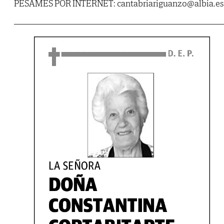
PÉSAMES POR INTERNET: cantabriariguanzo@albia.es