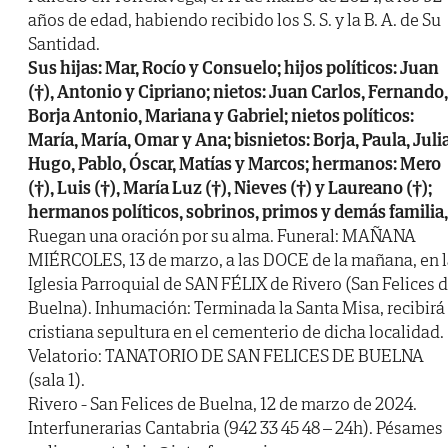
años de edad, habiendo recibido los S. S. y la B. A. de Su
Santidad.
Sus hijas: Mar, Rocío y Consuelo; hijos políticos: Juan
(†), Antonio y Cipriano; nietos: Juan Carlos, Fernando,
Borja Antonio, Mariana y Gabriel; nietos políticos:
María, María, Omar y Ana; bisnietos: Borja, Paula, Julia
Hugo, Pablo, Óscar, Matías y Marcos; hermanos: Mero
(†), Luis (†), María Luz (†), Nieves (†) y Laureano (†);
hermanos políticos, sobrinos, primos y demás familia,
Ruegan una oración por su alma. Funeral: MAÑANA
MIÉRCOLES, 13 de marzo, a las DOCE de la mañana, en 
Iglesia Parroquial de SAN FÉLIX de Rivero (San Felices 
Buelna). Inhumación: Terminada la Santa Misa, recibirá
cristiana sepultura en el cementerio de dicha localidad.
Velatorio: TANATORIO DE SAN FELICES DE BUELNA
(sala 1).
Rivero - San Felices de Buelna, 12 de marzo de 2024.
Interfunerarias Cantabria (942 33 45 48 – 24h). Pésames