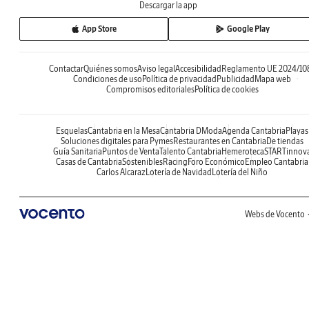
Descargar la app
App Store
Google Play
Contactar
Quiénes somos
Aviso legal
Accesibilidad
Reglamento UE 2024/10
Condiciones de uso
Política de privacidad
Publicidad
Mapa web
Compromisos editoriales
Política de cookies
Esquelas
Cantabria en la Mesa
Cantabria DModa
Agenda Cantabria
Playas
Soluciones digitales para Pymes
Restaurantes en Cantabria
De tiendas
Guía Sanitaria
Puntos de Venta
Talento Cantabria
Hemeroteca
STARTinnov
Casas de Cantabria
Sostenibles
Racing
Foro Económico
Empleo Cantabria
Carlos Alcaraz
Lotería de Navidad
Lotería del Niño
Webs de Vocento