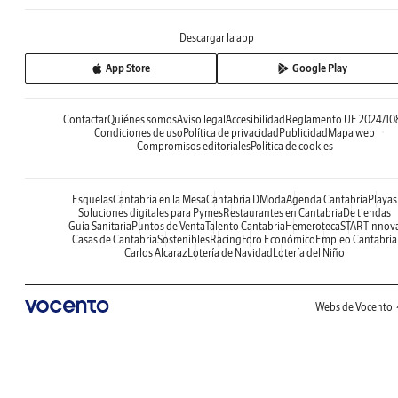
Descargar la app
App Store
Google Play
Contactar
Quiénes somos
Aviso legal
Accesibilidad
Reglamento UE 2024/10
Condiciones de uso
Política de privacidad
Publicidad
Mapa web
Compromisos editoriales
Política de cookies
Esquelas
Cantabria en la Mesa
Cantabria DModa
Agenda Cantabria
Playas
Soluciones digitales para Pymes
Restaurantes en Cantabria
De tiendas
Guía Sanitaria
Puntos de Venta
Talento Cantabria
Hemeroteca
STARTinnov
Casas de Cantabria
Sostenibles
Racing
Foro Económico
Empleo Cantabria
Carlos Alcaraz
Lotería de Navidad
Lotería del Niño
Webs de Vocento