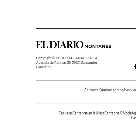
Copyright © EDITORIAL CANTABRIA S.A.
Avenida de Parayas 38, 39011 Santander ,
Cantabria
Contactar
Quiénes somos
Aviso le
Esquelas
Cantabria en la Mesa
Cantabria DModa
Ag
Cas