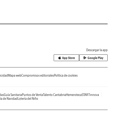
Descargar la app
App Store
Google Play
icidad
Mapa web
Compromisos editoriales
Política de cookies
das
Guía Sanitaria
Puntos de Venta
Talento Cantabria
Hemeroteca
STARTinnova
ía de Navidad
Lotería del Niño