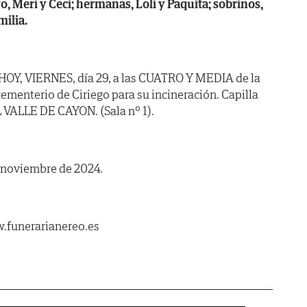
o, Meri y Ceci; hermanas, Loli y Paquita; sobrinos,
ilia.
 HOY, VIERNES, día 29, a las CUATRO Y MEDIA de la
 cementerio de Ciriego para su incineración. Capilla
VALLE DE CAYON. (Sala nº 1).
e noviembre de 2024.
.funerarianereo.es