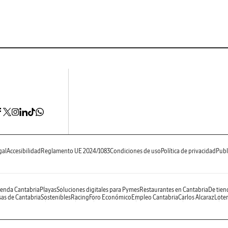
gal
Accesibilidad
Reglamento UE 2024/1083
Condiciones de uso
Política de privacidad
Publ
enda Cantabria
Playas
Soluciones digitales para Pymes
Restaurantes en Cantabria
De tien
as de Cantabria
Sostenibles
Racing
Foro Económico
Empleo Cantabria
Carlos Alcaraz
Loter