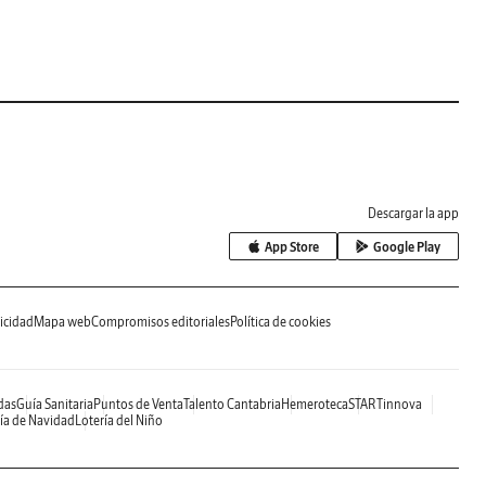
Descargar la app
App Store
Google Play
icidad
Mapa web
Compromisos editoriales
Política de cookies
das
Guía Sanitaria
Puntos de Venta
Talento Cantabria
Hemeroteca
STARTinnova
ía de Navidad
Lotería del Niño