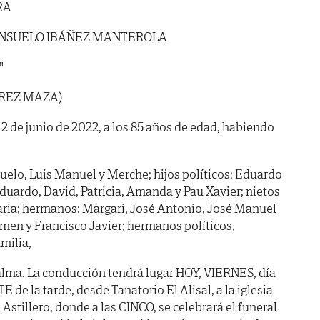
RA
NSUELO IBÁÑEZ MANTEROLA
"
ÉREZ MAZA)
a 2 de junio de 2022, a los 85 años de edad, habiendo
suelo, Luis Manuel y Merche; hijos políticos: Eduardo
Eduardo, David, Patricia, Amanda y Pau Xavier; nietos
Maria; hermanos: Margari, José Antonio, José Manuel
rmen y Francisco Javier; hermanos políticos,
milia,
alma. La conducción tendrá lugar HOY, VIERNES, día
de la tarde, desde Tanatorio El Alisal, a la iglesia
 Astillero, donde a las CINCO, se celebrará el funeral