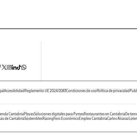
gal
Accesibilidad
Reglamento UE 2024/1083
Condiciones de uso
Política de privacidad
Publ
enda Cantabria
Playas
Soluciones digitales para Pymes
Restaurantes en Cantabria
De tien
as de Cantabria
Sostenibles
Racing
Foro Económico
Empleo Cantabria
Carlos Alcaraz
Loter