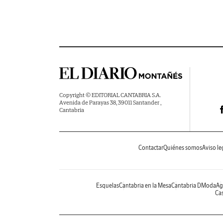
Copyright © EDITORIAL CANTABRIA S.A.
Avenida de Parayas 38, 39011 Santander ,
Cantabria
Contactar
Quiénes somos
Aviso le
Esquelas
Cantabria en la Mesa
Cantabria DModa
Ag
Cas