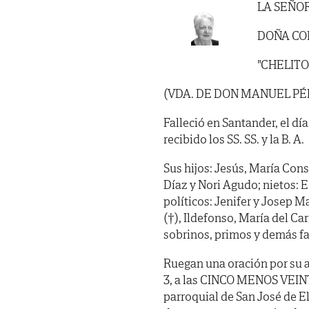
LA SEÑO
DOÑA CO
"CHELITO
(VDA. DE DON MANUEL P
Falleció en Santander, el dí
recibido los SS. SS. y la B. A.
Sus hijos: Jesús, María Con
Díaz y Nori Agudo; nietos: 
políticos: Jenifer y Josep 
(†), Ildefonso, María del Ca
sobrinos, primos y demás fa
Ruegan una oración por su 
3, a las CINCO MENOS VEINTE 
parroquial de San José de El