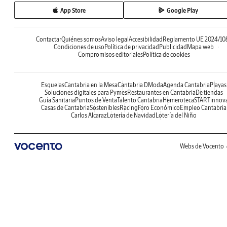
App Store
Google Play
Contactar
Quiénes somos
Aviso legal
Accesibilidad
Reglamento UE 2024/10
Condiciones de uso
Política de privacidad
Publicidad
Mapa web
Compromisos editoriales
Política de cookies
Esquelas
Cantabria en la Mesa
Cantabria DModa
Agenda Cantabria
Playas
Soluciones digitales para Pymes
Restaurantes en Cantabria
De tiendas
Guía Sanitaria
Puntos de Venta
Talento Cantabria
Hemeroteca
STARTinnov
Casas de Cantabria
Sostenibles
Racing
Foro Económico
Empleo Cantabria
Carlos Alcaraz
Lotería de Navidad
Lotería del Niño
Webs de Vocento