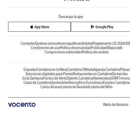
Descargar la app
App Store
Google Play
Contactar
Quiénes somos
Aviso legal
Accesibilidad
Reglamento UE 2024/10
Condiciones de uso
Política de privacidad
Publicidad
Mapa web
Compromisos editoriales
Política de cookies
Esquelas
Cantabria en la Mesa
Cantabria DModa
Agenda Cantabria
Playas
Soluciones digitales para Pymes
Restaurantes en Cantabria
De tiendas
Guía Sanitaria
Puntos de Venta
Talento Cantabria
Hemeroteca
STARTinnov
Casas de Cantabria
Sostenibles
Racing
Foro Económico
Empleo Cantabria
Carlos Alcaraz
Lotería de Navidad
Lotería del Niño
Webs de Vocento