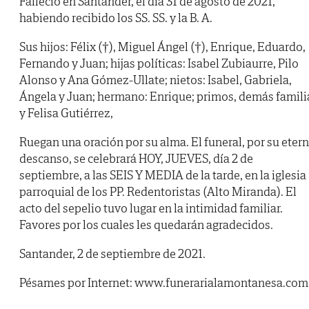
Falleció en Santander, el día 31 de agosto de 2021,
habiendo recibido los SS. SS. y la B. A.
Sus hijos: Félix (†), Miguel Ángel (†), Enrique, Eduardo,
Fernando y Juan; hijas políticas: Isabel Zubiaurre, Pilo
Alonso y Ana Gómez-Ullate; nietos: Isabel, Gabriela,
Ángela y Juan; hermano: Enrique; primos, demás famili
y Felisa Gutiérrez,
Ruegan una oración por su alma. El funeral, por su eter
descanso, se celebrará HOY, JUEVES, día 2 de
septiembre, a las SEIS Y MEDIA de la tarde, en la iglesia
parroquial de los PP. Redentoristas (Alto Miranda). El
acto del sepelio tuvo lugar en la intimidad familiar.
Favores por los cuales les quedarán agradecidos.
Santander, 2 de septiembre de 2021.
Pésames por Internet: www.funerarialamontanesa.com