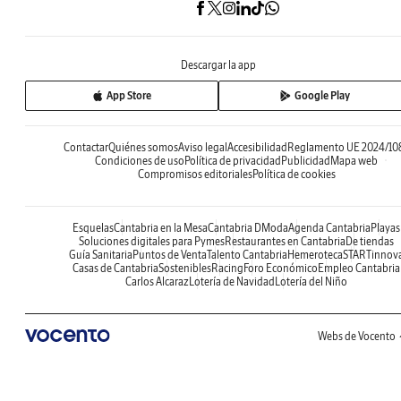
Descargar la app
App Store
Google Play
Contactar
Quiénes somos
Aviso legal
Accesibilidad
Reglamento UE 2024/10
Condiciones de uso
Política de privacidad
Publicidad
Mapa web
Compromisos editoriales
Política de cookies
Esquelas
Cantabria en la Mesa
Cantabria DModa
Agenda Cantabria
Playas
Soluciones digitales para Pymes
Restaurantes en Cantabria
De tiendas
Guía Sanitaria
Puntos de Venta
Talento Cantabria
Hemeroteca
STARTinnov
Casas de Cantabria
Sostenibles
Racing
Foro Económico
Empleo Cantabria
Carlos Alcaraz
Lotería de Navidad
Lotería del Niño
Webs de Vocento