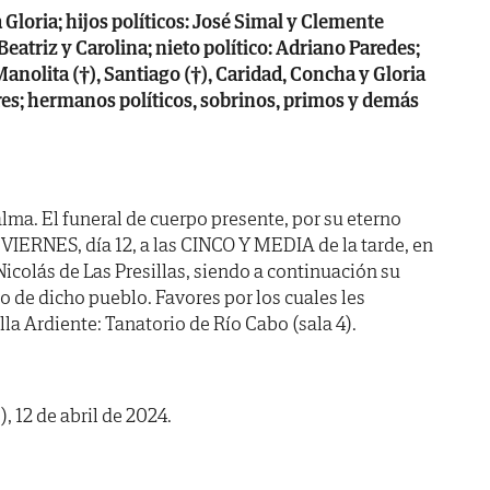
 Gloria; hijos políticos: José Simal y Clemente
 Beatriz y Carolina; nieto político: Adriano Paredes;
Manolita (†), Santiago (†), Caridad, Concha y Gloria
ores; hermanos políticos, sobrinos, primos y demás
lma. El funeral de cuerpo presente, por su eterno
 VIERNES, día 12, a las CINCO Y MEDIA de la tarde, en
 Nicolás de Las Presillas, siendo a continuación su
 de dicho pueblo. Favores por los cuales les
la Ardiente: Tanatorio de Río Cabo (sala 4).
, 12 de abril de 2024.