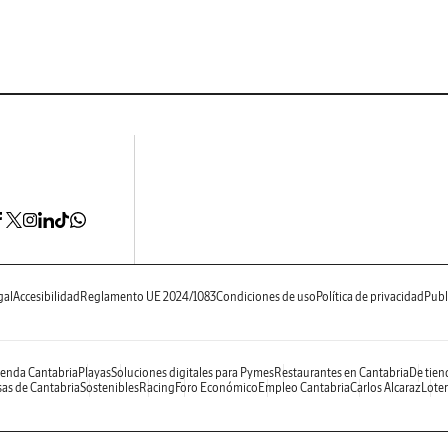
gal
Accesibilidad
Reglamento UE 2024/1083
Condiciones de uso
Política de privacidad
Publ
enda Cantabria
Playas
Soluciones digitales para Pymes
Restaurantes en Cantabria
De tien
as de Cantabria
Sostenibles
Racing
Foro Económico
Empleo Cantabria
Carlos Alcaraz
Loter