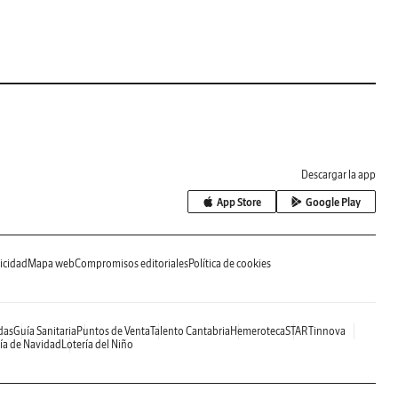
Descargar la app
App Store
Google Play
icidad
Mapa web
Compromisos editoriales
Política de cookies
das
Guía Sanitaria
Puntos de Venta
Talento Cantabria
Hemeroteca
STARTinnova
ía de Navidad
Lotería del Niño