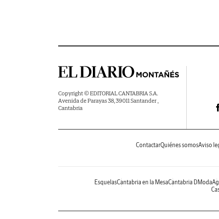
Copyright © EDITORIAL CANTABRIA S.A.
Avenida de Parayas 38, 39011 Santander ,
Cantabria
Contactar
Quiénes somos
Aviso le
Esquelas
Cantabria en la Mesa
Cantabria DModa
Ag
Cas