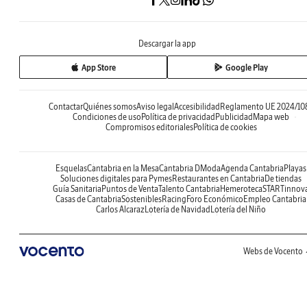
Descargar la app
App Store
Google Play
Contactar
Quiénes somos
Aviso legal
Accesibilidad
Reglamento UE 2024/10
Condiciones de uso
Política de privacidad
Publicidad
Mapa web
Compromisos editoriales
Política de cookies
Esquelas
Cantabria en la Mesa
Cantabria DModa
Agenda Cantabria
Playas
Soluciones digitales para Pymes
Restaurantes en Cantabria
De tiendas
Guía Sanitaria
Puntos de Venta
Talento Cantabria
Hemeroteca
STARTinnov
Casas de Cantabria
Sostenibles
Racing
Foro Económico
Empleo Cantabria
Carlos Alcaraz
Lotería de Navidad
Lotería del Niño
Webs de Vocento