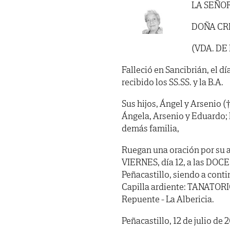
LA SEÑO
DOÑA CR
(VDA. D
Falleció en Sancibrián, el dí
recibido los SS.SS. y la B.A.
Sus hijos, Ángel y Arsenio (†)
Ángela, Arsenio y Eduardo; 
demás familia,
Ruegan una oración por su a
VIERNES, día 12, a las DOCE
Peñacastillo, siendo a cont
Capilla ardiente: TANATOR
Repuente - La Albericia.
Peñacastillo, 12 de julio de 