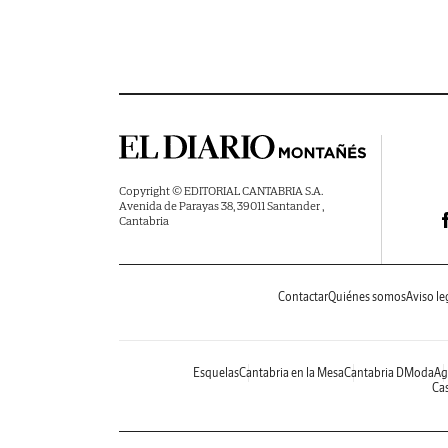
Copyright © EDITORIAL CANTABRIA S.A.
Avenida de Parayas 38, 39011 Santander ,
Cantabria
Contactar
Quiénes somos
Aviso le
Esquelas
Cantabria en la Mesa
Cantabria DModa
Ag
Cas