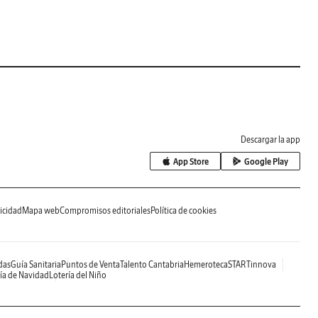
Descargar la app
App Store
Google Play
icidad
Mapa web
Compromisos editoriales
Política de cookies
das
Guía Sanitaria
Puntos de Venta
Talento Cantabria
Hemeroteca
STARTinnova
ía de Navidad
Lotería del Niño