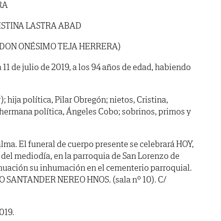
RA
ISTINA LASTRA ABAD
E DON ONÉSIMO TEJA HERRERA)
a 11 de julio de 2019, a los 94 años de edad, habiendo
; hija política, Pilar Obregón; nietos, Cristina,
hermana política, Ángeles Cobo; sobrinos, primos y
lma. El funeral de cuerpo presente se celebrará HOY,
 del mediodía, en la parroquia de San Lorenzo de
inuación su inhumación en el cementerio parroquial.
IO SANTANDER NEREO HNOS. (sala nº 10). C/
2019.