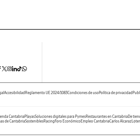
gal
Accesibilidad
Reglamento UE 2024/1083
Condiciones de uso
Política de privacidad
Publ
enda Cantabria
Playas
Soluciones digitales para Pymes
Restaurantes en Cantabria
De tien
as de Cantabria
Sostenibles
Racing
Foro Económico
Empleo Cantabria
Carlos Alcaraz
Loter