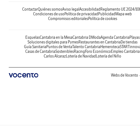
Contactar
Quiénes somos
Aviso legal
Accesibilidad
Reglamento UE 2024/10
Condiciones de uso
Política de privacidad
Publicidad
Mapa web
Compromisos editoriales
Política de cookies
Esquelas
Cantabria en la Mesa
Cantabria DModa
Agenda Cantabria
Playas
Soluciones digitales para Pymes
Restaurantes en Cantabria
De tiendas
Guía Sanitaria
Puntos de Venta
Talento Cantabria
Hemeroteca
STARTinnov
Casas de Cantabria
Sostenibles
Racing
Foro Económico
Empleo Cantabria
Carlos Alcaraz
Lotería de Navidad
Lotería del Niño
Webs de Vocento