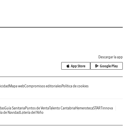
Descargar la app
App Store
Google Play
icidad
Mapa web
Compromisos editoriales
Política de cookies
das
Guía Sanitaria
Puntos de Venta
Talento Cantabria
Hemeroteca
STARTinnova
ía de Navidad
Lotería del Niño