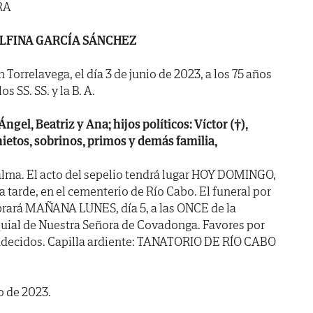
RA
LFINA GARCÍA SÁNCHEZ
n Torrelavega, el día 3 de junio de 2023, a los 75 años
s SS. SS. y la B. A.
ngel, Beatriz y Ana; hijos políticos: Víctor (†),
nietos, sobrinos, primos y demás familia,
alma. El acto del sepelio tendrá lugar HOY DOMINGO,
a tarde, en el cementerio de Río Cabo. El funeral por
ebrará MAÑANA LUNES, día 5, a las ONCE de la
quial de Nuestra Señora de Covadonga. Favores por
radecidos. Capilla ardiente: TANATORIO DE RÍO CABO
o de 2023.