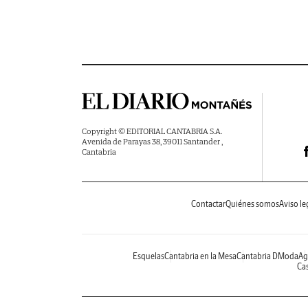
Copyright © EDITORIAL CANTABRIA S.A.
Avenida de Parayas 38, 39011 Santander ,
Cantabria
Contactar
Quiénes somos
Aviso le
Esquelas
Cantabria en la Mesa
Cantabria DModa
Ag
Cas