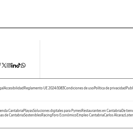
gal
Accesibilidad
Reglamento UE 2024/1083
Condiciones de uso
Política de privacidad
Publ
enda Cantabria
Playas
Soluciones digitales para Pymes
Restaurantes en Cantabria
De tien
as de Cantabria
Sostenibles
Racing
Foro Económico
Empleo Cantabria
Carlos Alcaraz
Loter