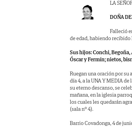
LA SEÑO
DOÑA DE
Falleció e
de edad, habiendo recibido lo
Sus hijos: Conchi, Begoña, Á
Óscar y Fermín; nietos, bis
Ruegan una oración por su 
día 4, a la UNA Y MEDIA de l
su eterno descanso, se cel
mañana, en la iglesia parro
los cuales les quedarán ag
(sala nº 4).
Barrio Covadonga, 4 de juni