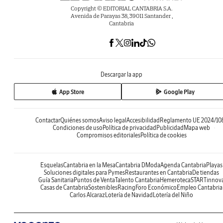
Copyright © EDITORIAL CANTABRIA S.A.
Avenida de Parayas 38, 39011 Santander ,
Cantabria
Descargar la app
App Store
Google Play
Contactar
Quiénes somos
Aviso legal
Accesibilidad
Reglamento UE 2024/10
Condiciones de uso
Política de privacidad
Publicidad
Mapa web
Compromisos editoriales
Política de cookies
Esquelas
Cantabria en la Mesa
Cantabria DModa
Agenda Cantabria
Playas
Soluciones digitales para Pymes
Restaurantes en Cantabria
De tiendas
Guía Sanitaria
Puntos de Venta
Talento Cantabria
Hemeroteca
STARTinnov
Casas de Cantabria
Sostenibles
Racing
Foro Económico
Empleo Cantabria
Carlos Alcaraz
Lotería de Navidad
Lotería del Niño