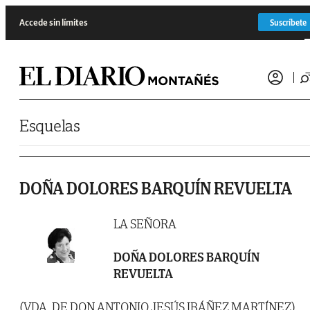
Saltar al contenido
Accede sin límites
Suscríbete
Esquelas
DOÑA DOLORES BARQUÍN REVUELTA
LA SEÑORA
DOÑA DOLORES BARQUÍN
REVUELTA
(VDA. DE DON ANTONIO JESÚS IBÁÑEZ MARTÍNEZ)