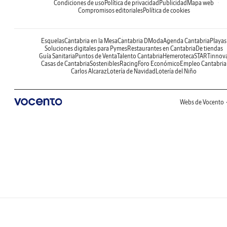
Condiciones de uso
Política de privacidad
Publicidad
Mapa web
Compromisos editoriales
Política de cookies
Esquelas
Cantabria en la Mesa
Cantabria DModa
Agenda Cantabria
Playas
Soluciones digitales para Pymes
Restaurantes en Cantabria
De tiendas
Guía Sanitaria
Puntos de Venta
Talento Cantabria
Hemeroteca
STARTinnov
Casas de Cantabria
Sostenibles
Racing
Foro Económico
Empleo Cantabria
Carlos Alcaraz
Lotería de Navidad
Lotería del Niño
Webs de Vocento