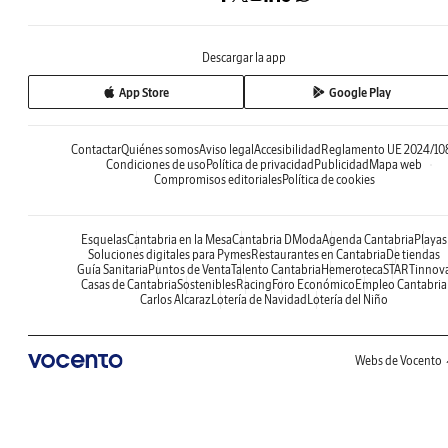
Descargar la app
App Store
Google Play
Contactar
Quiénes somos
Aviso legal
Accesibilidad
Reglamento UE 2024/10
Condiciones de uso
Política de privacidad
Publicidad
Mapa web
Compromisos editoriales
Política de cookies
Esquelas
Cantabria en la Mesa
Cantabria DModa
Agenda Cantabria
Playas
Soluciones digitales para Pymes
Restaurantes en Cantabria
De tiendas
Guía Sanitaria
Puntos de Venta
Talento Cantabria
Hemeroteca
STARTinnov
Casas de Cantabria
Sostenibles
Racing
Foro Económico
Empleo Cantabria
Carlos Alcaraz
Lotería de Navidad
Lotería del Niño
Webs de Vocento