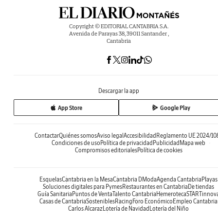
Copyright © EDITORIAL CANTABRIA S.A.
Avenida de Parayas 38, 39011 Santander ,
Cantabria
Descargar la app
App Store
Google Play
Contactar
Quiénes somos
Aviso legal
Accesibilidad
Reglamento UE 2024/10
Condiciones de uso
Política de privacidad
Publicidad
Mapa web
Compromisos editoriales
Política de cookies
Esquelas
Cantabria en la Mesa
Cantabria DModa
Agenda Cantabria
Playas
Soluciones digitales para Pymes
Restaurantes en Cantabria
De tiendas
Guía Sanitaria
Puntos de Venta
Talento Cantabria
Hemeroteca
STARTinnov
Casas de Cantabria
Sostenibles
Racing
Foro Económico
Empleo Cantabria
Carlos Alcaraz
Lotería de Navidad
Lotería del Niño