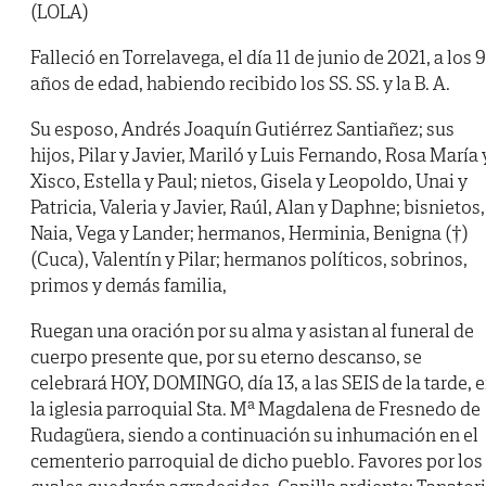
(LOLA)
Falleció en Torrelavega, el día 11 de junio de 2021, a los 
años de edad, habiendo recibido los SS. SS. y la B. A.
Su esposo, Andrés Joaquín Gutiérrez Santiañez; sus
hijos, Pilar y Javier, Mariló y Luis Fernando, Rosa María 
Xisco, Estella y Paul; nietos, Gisela y Leopoldo, Unai y
Patricia, Valeria y Javier, Raúl, Alan y Daphne; bisnietos,
Naia, Vega y Lander; hermanos, Herminia, Benigna (†)
(Cuca), Valentín y Pilar; hermanos políticos, sobrinos,
primos y demás familia,
Ruegan una oración por su alma y asistan al funeral de
cuerpo presente que, por su eterno descanso, se
celebrará HOY, DOMINGO, día 13, a las SEIS de la tarde, 
la iglesia parroquial Sta. Mª Magdalena de Fresnedo de
Rudagüera, siendo a continuación su inhumación en el
cementerio parroquial de dicho pueblo. Favores por los