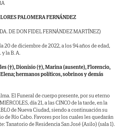
RA
LORES PALOMERA FERNÁNDEZ
VDA. DE DON FIDEL FERNÁNDEZ MARTÍNEZ)
día 20 de diciembre de 2022, a los 94 años de edad,
y la B. A.
 (†), Dionisio (†), Marina (ausente), Florencio,
Elena; hermanos políticos, sobrinos y demás
lma. El Funeral de cuerpo presente, por su eterno
MIÉRCOLES, día 21, a las CINCO de la tarde, en la
PABLO de Nueva Ciudad, siendo a continuación su
io de Río Cabo. Favores por los cuales les quedarán
e: Tanatorio de Residencia San José (Asilo) (sala 1).