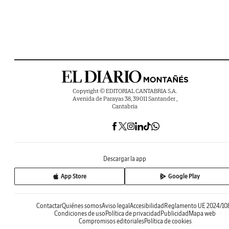
Copyright © EDITORIAL CANTABRIA S.A.
Avenida de Parayas 38, 39011 Santander ,
Cantabria
Descargar la app
App Store
Google Play
Contactar
Quiénes somos
Aviso legal
Accesibilidad
Reglamento UE 2024/10
Condiciones de uso
Política de privacidad
Publicidad
Mapa web
Compromisos editoriales
Política de cookies