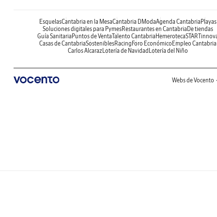
Esquelas
Cantabria en la Mesa
Cantabria DModa
Agenda Cantabria
Playas
Soluciones digitales para Pymes
Restaurantes en Cantabria
De tiendas
Guía Sanitaria
Puntos de Venta
Talento Cantabria
Hemeroteca
STARTinnov
Casas de Cantabria
Sostenibles
Racing
Foro Económico
Empleo Cantabria
Carlos Alcaraz
Lotería de Navidad
Lotería del Niño
Webs de Vocento