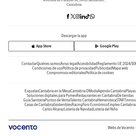
Cantabria
Descargar la app
App Store
Google Play
Contactar
Quiénes somos
Aviso legal
Accesibilidad
Reglamento UE 2024/10
Condiciones de uso
Política de privacidad
Publicidad
Mapa web
Compromisos editoriales
Política de cookies
Esquelas
Cantabria en la Mesa
Cantabria DModa
Agenda Cantabria
Playas
Soluciones digitales para Pymes
Restaurantes en Cantabria
De tiendas
Guía Sanitaria
Puntos de Venta
Talento Cantabria
Hemeroteca
STARTinnov
Casas de Cantabria
Sostenibles
Racing
Foro Económico
Empleo Cantabria
Carlos Alcaraz
Lotería de Navidad
Lotería del Niño
Webs de Vocento