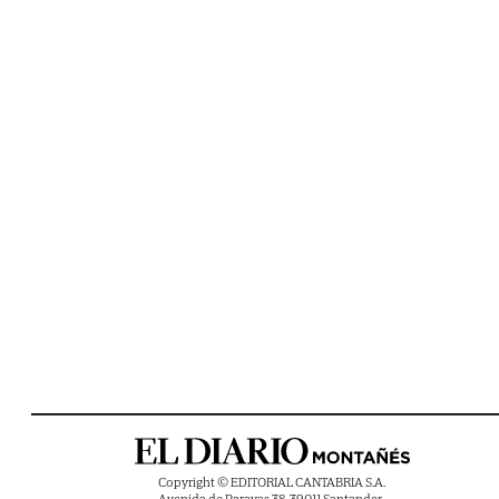
Copyright © EDITORIAL CANTABRIA S.A.
Avenida de Parayas 38, 39011 Santander ,