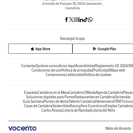
Avenida de Parayas 38, 39011 Santander ,
Cantabria
Descargar la app
App Store
Google Play
Contactar
Quiénes somos
Aviso legal
Accesibilidad
Reglamento UE 2024/10
Condiciones de uso
Política de privacidad
Publicidad
Mapa web
Compromisos editoriales
Política de cookies
Esquelas
Cantabria en la Mesa
Cantabria DModa
Agenda Cantabria
Playas
Soluciones digitales para Pymes
Restaurantes en Cantabria
De tiendas
Guía Sanitaria
Puntos de Venta
Talento Cantabria
Hemeroteca
STARTinnov
Casas de Cantabria
Sostenibles
Racing
Foro Económico
Empleo Cantabria
Carlos Alcaraz
Lotería de Navidad
Lotería del Niño
Webs de Vocento