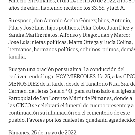
Falleció en Pámanes, el día 24 de mayo de 2022, a los 80
años de edad, habiendo recibido los SS. SS. y la B. A.
Su esposo, don Antonio Acebo Gómez; hijos, Antonio,
Pilar y José Luis; hijos políticos, Pilar Cobo, Juan Díez y
Sandra Martín; nietos, Alfonso y Diego; Juan y Marco;
José Luis; nietas políticas, Marta Ortega y Lucía Colina,
hermanos, hermanos políticos, sobrinos, primos, demá
familia,
Ruegan una oración por su alma. La conducción del
cadáver tendrá lugar HOY MIÉRCOLES día 25, a las CIN
MENOS DIEZ de la tarde, desde el Tanatorio Ntra. Sra. d
Carmen, de Heras (sala nº 4), para su traslado a la Iglesi
Parroquial de San Lorenzo Mártir de Pámanes, donde a
las CINCO se celebrará el funeral de cuerpo presente y a
continuación su inhumación en el cementerio de este
pueblo. Favores por los cuales les quedarán agradecido
Pámanes, 25 de mayo de 2022.